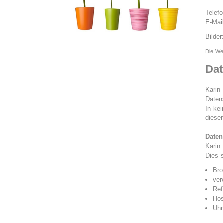
Telef
E-Mai
Bilder
Die Web
Dat
Karin
Daten
In ke
diese
Daten
Karin 
Dies s
Bro
ver
Ref
Hos
Uhr