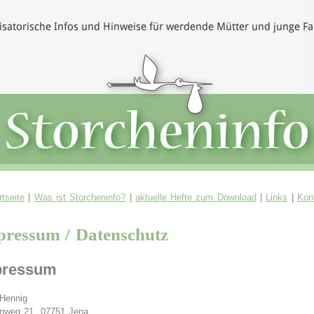
rtseite
|
Was ist Storcheninfo?
|
aktuelle Hefte zum Download
|
Links
|
Kon
ressum / Datenschutz
pressum
 Hennig
nweg 21, 07751 Jena