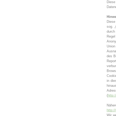
Diese
Daten
Hinwe
Diese
sog. 
durch
Regel
Anony
Union
Ausna
des B
Repor
verbu
Brows
Cooki
in di
hinau
Adres
(
http:
Näher
http:/
Wir w