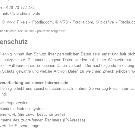
on: 0176 70 777 454
l: info@storcheninfo.de
: © Vivid Pixels - Fotolia.com, © VRD - Fotolia.com, © picsfive - Fotolia.
seite wird seit 01/2026 privat weitergeführt.
enschutz
 Hennig nimmt den Schutz Ihrer persönlichen Daten sehr ernst und hält sich 
schutzgesetze. Personenbezogene Daten werden auf dieser Webseite nur i
inem Fall werden die erhobenen Daten verkauft. Die nachfolgende Erklärung 
n Schutz gewähre und welche Art von Daten zu welchem Zweck erhoben we
verarbeitung auf dieser Internetseite
Hennig erhebt und speichert automatisch in ihren Server-Log-Files Informati
ind:
wsertyp/-version
wendetes Betriebssystem
errer-URL (die zuvor besuchte Seite)
tname des zugreifenden Rechners (IP-Adresse)
zeit der Serveranfrage.