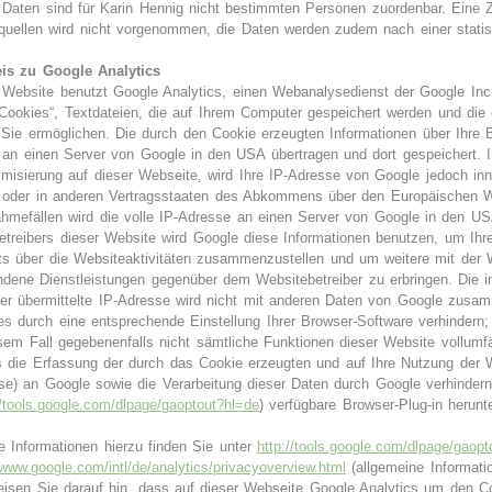
 Daten sind für Karin Hennig nicht bestimmten Personen zuordenbar. Eine
quellen wird nicht vorgenommen, die Daten werden zudem nach einer statis
is zu Google Analytics
 Website benutzt Google Analytics, einen Webanalysedienst der Google Inc.
„Cookies“, Textdateien, die auf Ihrem Computer gespeichert werden und die
 Sie ermöglichen. Die durch den Cookie erzeugten Informationen über Ihre 
 an einen Server von Google in den USA übertragen und dort gespeichert. Im
misierung auf dieser Webseite, wird Ihre IP-Adresse von Google jedoch inn
 oder in anderen Vertragsstaaten des Abkommens über den Europäischen Wi
hmefällen wird die volle IP-Adresse an einen Server von Google in den USA
etreibers dieser Website wird Google diese Informationen benutzen, um Ih
ts über die Websiteaktivitäten zusammenzustellen und um weitere mit der 
ndene Dienstleistungen gegenüber dem Websitebetreiber zu erbringen. Die
er übermittelte IP-Adresse wird nicht mit anderen Daten von Google zusam
es durch eine entsprechende Einstellung Ihrer Browser-Software verhindern;
esem Fall gegebenenfalls nicht sämtliche Funktionen dieser Website vollum
s die Erfassung der durch das Cookie erzeugten und auf Ihre Nutzung der W
se) an Google sowie die Verarbeitung dieser Daten durch Google verhinder
//tools.google.com/dlpage/gaoptout?hl=de
) verfügbare Browser-Plug-in herunte
e Informationen hierzu finden Sie unter
http://tools.google.com/dlpage/gaop
/www.google.com/intl/de/analytics/privacyoverview.html
(allgemeine Informati
eisen Sie darauf hin, dass auf dieser Webseite Google Analytics um den Cod