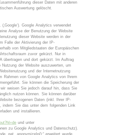
 Zusammenführung dieser Daten mit anderen
tischen Auswertung gelöscht.
 (‚Google‘). Google Analytics verwendet
 eine Analyse der Benutzung der Website
Benutzung dieser Website werden in der
 Falle der Aktivierung der IP-
erhalb von Mitgliedstaaten der Europäischen
rtschaftsraum zuvor gekürzt. Nur in
 übertragen und dort gekürzt. Im Auftrag
re Nutzung der Website auszuwerten, um
Websitenutzung und der Internetnutzung
 im Rahmen von Google Analytics von Ihrem
mengeführt. Sie können die Speicherung der
 wir weisen Sie jedoch darauf hin, dass Sie
fänglich nutzen können. Sie können darüber
ebsite bezogenen Daten (inkl. Ihrer IP-
n, indem Sie das unter dem folgenden Link
rladen und installieren.
tout?hl=de
und unter
onen zu Google Analytics und Datenschutz).
e „gat._anonymizeIp();“ erweitert wurde,